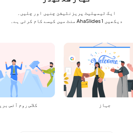
ایک ٹیمپلیٹ پریزنٹیشن چنیں اور چلیں۔
دیکھیں AhaSlides 1 منٹ میں کیسے کام کرتی ہے۔
جہاز