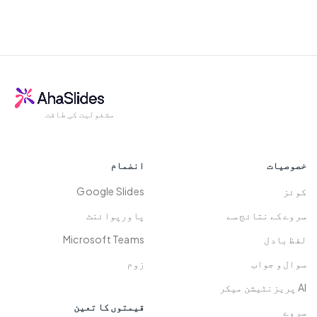
بالکل! ہم پیش کرتے ہیں:
کوئزز سے ہٹ کر، ہم خود رفتار تشخیص،
ہیں کہ ہمارے صارف کے ڈیٹا کو ہر وقت
گیمیفیکیشن، سیکھنے کے مباحثوں اور
محفوظ رکھا جائے۔ مزید جاننے کے لیے،
24 / 7 کسٹمر سپورٹ
ٹیم کی سرگرمیوں کی حمایت کرتے ہیں۔
براہ کرم ہمارا چیک کریں۔
سیکورٹی
مدد کی دستاویزات
پالیسی
.
لچکدار، سستی قیمت۔ آپ کو کامیاب ہونے
ویڈیو ٹیوٹرل
میں مدد کرنے کے لیے ہمیشہ اوپر اور آگے
کمیونٹی فورم
جا کر۔
مشغولیت کی طاقت
خصوصیات
انضمام
کوئز
Google Slides
سروے کے نتائج سے
پاورپوائنٹ
لفظ بادل
Microsoft Teams
سوال و جواب
زوم
AI پریزنٹیشن میکر