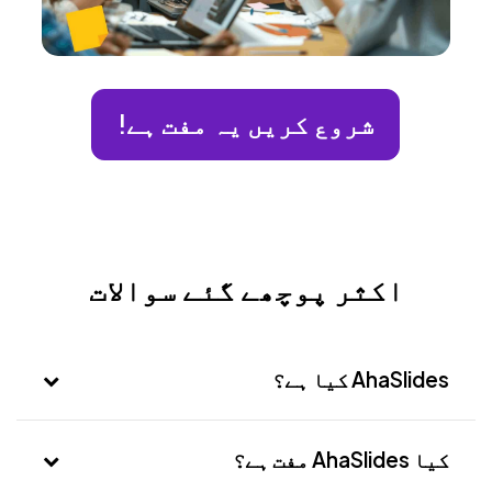
شروع کریں یہ مفت ہے!
اکثر پوچھے گئے سوالات
AhaSlides کیا ہے؟
AhaSlides انٹرایکٹو پریزنٹیشن سافٹ
کیا AhaSlides مفت ہے؟