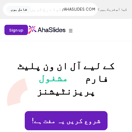
کیا آپ شریک ہیں؟
AHASLIDES.COM/
شامل ہوں
☰
Sign up
کے لیے آل ان ون پلیٹ
مشغول
فارم
پریزنٹیشنز
شروع کریں یہ مفت ہے!