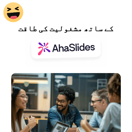
کے ساتھ مشغولیت کی طاقت