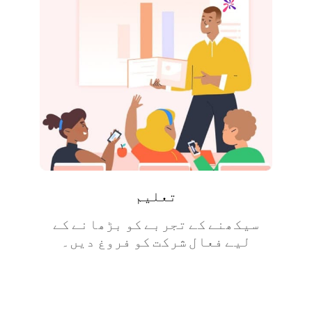
واقعہ
ریئل ٹائم سامعین کے تعامل کے
ساتھ ناقابل فراموش واقعات پیش
کریں۔