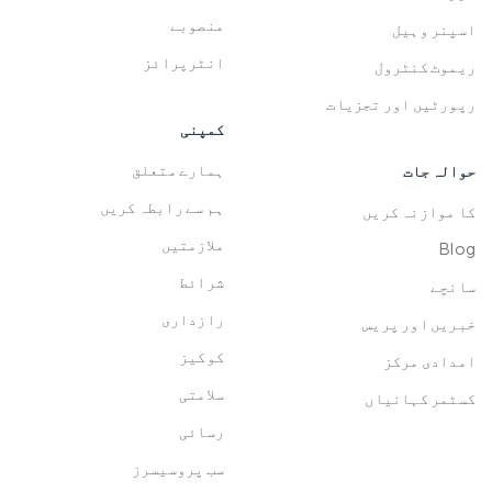
قیمتوں کا تعین
سروے
منصوبے
اسپنر وہیل
انٹرپرائز
ریموٹ کنٹرول
رپورٹیں اور تجزیات
کمپنی
ہمارے متعلق
حوالہ جات
ہم سے رابطہ کریں
کا موازنہ کریں
ملازمتیں
Blog
شرائط
سانچے
رازداری
خبریں اور پریس
کوکیز
امدادی مرکز
سلامتی
کسٹمر کہانیاں
رسائی