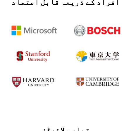
افراد کے ذریعہ قابل اعتماد
تیار سلائیڈز