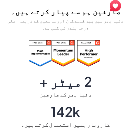
صارفین ہم سے پیار کرتے ہیں۔
دنیا بھر میں پیش کنندگان اور سامعین کے ذریعہ اعلی
درجہ بندی کی گئی ہے۔
2 میٹر +
دنیا بھر کے صارفین
142k