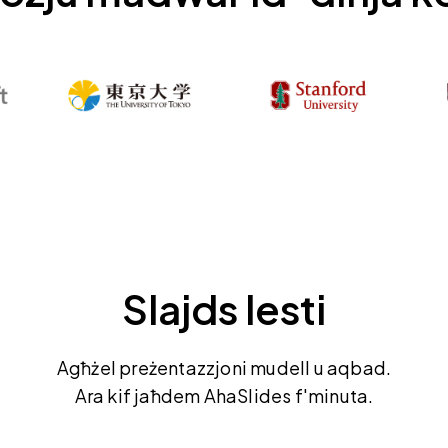
Slajds lesti
Agħżel preżentazzjoni mudell u aqbad.
Ara kif jaħdem AhaSlides f'minuta.