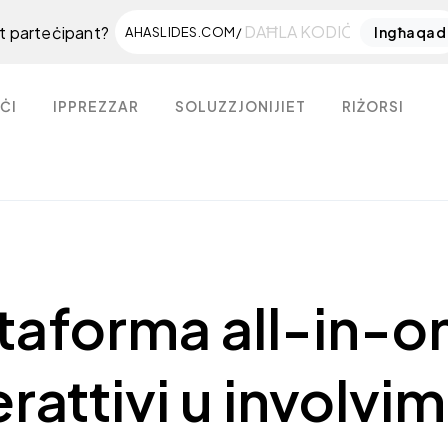
nt parteċipant?
Ingħaqad
AHASLIDES.COM/
ĊI
IPPREZZAR
SOLUZZJONIJIET
RIŻORSI
ttaforma all-in-o
erattivi u involvi