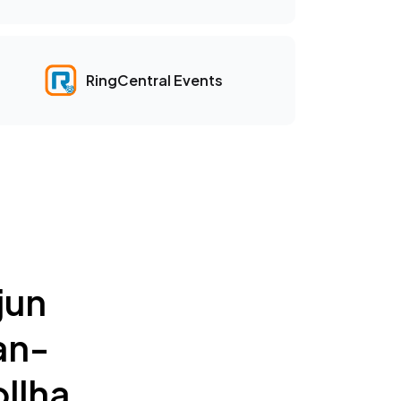
RingCentral Events
jun
an-
llha