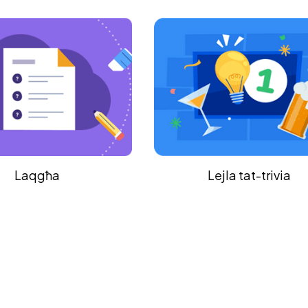
Icebreakers fil-klass
Lejla tat-trivia