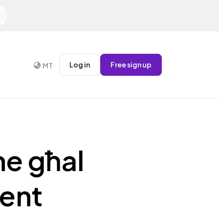
Log in
Free sign up
MT
ne għal
ment