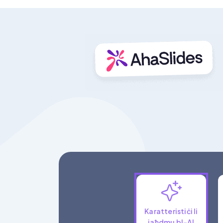
Karatteristiċi li
jaħdmu bl-AI