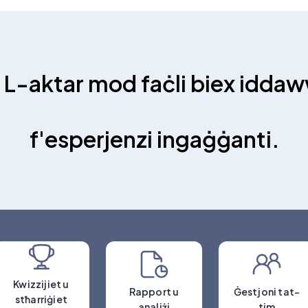
L-aktar mod faċli
biex iddaww
f'esperjenzi ingaġġanti.
Kwizzijiet u
Rapport u
Ġestjoni tat-
stħarriġiet
analiżi
tim