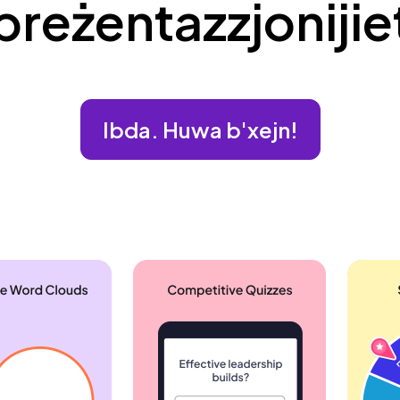
preżentazzjonijie
Ibda. Huwa b'xejn!