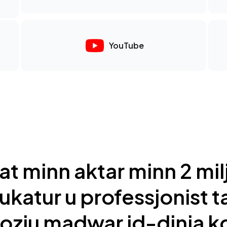
YouTube
at minn aktar minn 2 mil
ukatur u professjonist t
ozju madwar id-dinja ko