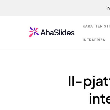
I
KARATTERISTI
INTRAPRIŻA
Il-pja
int