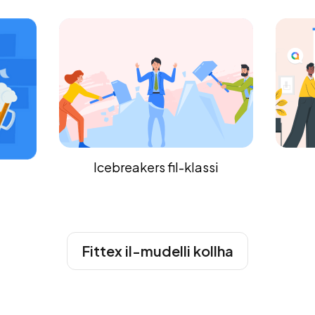
i
Abbord
Fittex il-mudelli kollha