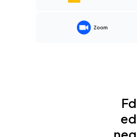
Zoom
Fd
ed
neg