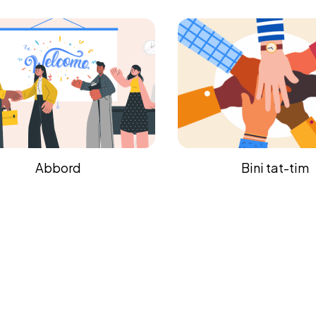
Bini tat-tim
Taħriġ