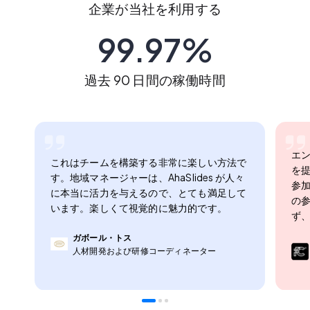
企業が当社を利用する
99.97%
過去 90 日間の稼働時間
エ
これはチームを構築する非常に楽しい方法で
を提
す。地域マネージャーは、AhaSlides が人々
参加
に本当に活力を与えるので、とても満足して
の
います。楽しくて視覚的に魅力的です。
ず、
ガボール・トス
人材開発および研修コーディネーター