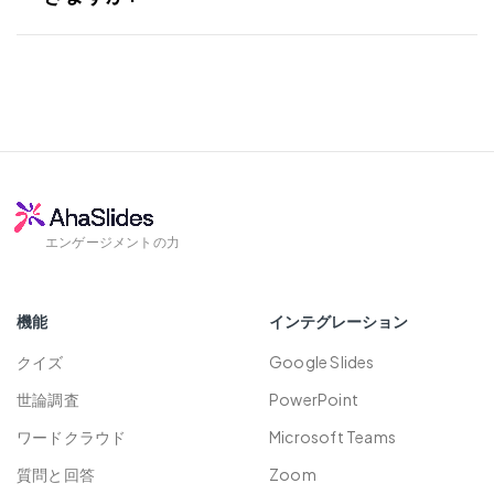
取り組んでいます。ユーザーデータが常に
きますか?
クイズに加え、セルフペースの評価、ゲー
Zoom
安全に保たれるよう、必要な措置をすべて
ミフィケーション、学習ディスカッショ
講じています。詳細については、当社の
セ
リングセントラルのイベント
もちろんです！当社では以下を提供してい
ン、チームアクティビティもサポートして
キュリティーポリシー
.
ます:
います。
24 / 7の顧客サポート
柔軟で手頃な価格。お客様の成功を常に全
力でサポートします。
ヘルプドキュメント
ビデオチュートリアル
エンゲージメントの力
コミュニティフォーラム
機能
インテグレーション
クイズ
Google Slides
世論調査
PowerPoint
ワードクラウド
Microsoft Teams