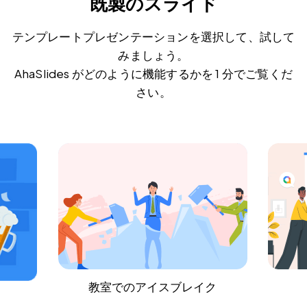
既製のスライド
テンプレートプレゼンテーションを選択して、試して
みましょう。
AhaSlides がどのように機能するかを 1 分でご覧くだ
さい。
ク
新人研修