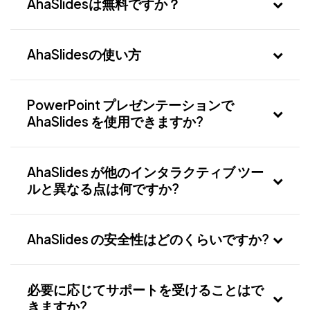
AhaSlidesは、ライブアンケート、クイ
AhaSlidesは無料ですか？
ズ、ワードクラウドなどを活用し、オーデ
ィエンスのエンゲージメントを高めるイン
はい！AhaSlides は、以下を含む充実した
タラクティブなプレゼンテーションソフト
AhaSlidesの使い方
無料プランを提供しています。
ウェアです。エンゲージメントこそが、あ
らゆる高パフォーマンスチームの基盤であ
インタラクティブな要素を使ってプレ
最大50人のライブ参加者をプレゼンテ
PowerPoint プレゼンテーションで
ると信じています。気を散らすものや使い
ゼンテーションを作成する
ーション
AhaSlides を使用できますか?
にくいツールが溢れる現代において、
視聴者とユニークなコードを共有する
AIクレジットの無制限使用
AhaSlidesはシンプルさ、手頃な価格、そ
はい。AhaSlides は次のものと統合されま
参加者は携帯電話やデバイスを使って
無制限のプレゼンテーション作成
AhaSlides が他のインタラクティブ ツー
して楽しさを提供し、あらゆるシナリオや
す。
参加します
ルと異なる点は何ですか?
3000以上のテンプレート
オーディエンスの注目を集め、維持するこ
PowerPoint
プレゼンテーション中にリアルタイム
とを可能にします。
AhaSlidesは、最も多様な機能を提供し、
でやり取りする
Googleエコシステム（Googleドライ
AhaSlides の安全性はどのくらいですか?
様々な状況でオーディエンスのエンゲージ
ブ＆ Google Slides)
メントを高めるのに役立ちます。標準的な
当社はデータ保護とセキュリティに真剣に
Microsoft Teams
プレゼンテーション、Q&A、アンケート、
必要に応じてサポートを受けることはで