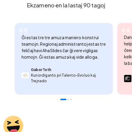
Ekzameno en la lastaj 90 tagoj
Dan
Ĝi estas tre tre amuza maniero konstrui
help
teamojn. Regionaj administrantoj estas tre
ĉees
feliĉaj havi AhaSlides ĉar ĝi vere vigligas
kelk
homojn. Ĝi estas amuza kaj vide alloga.
la b
Gabor Toth
Kunordiganto pri Talento-Evoluo kaj
Trejnado