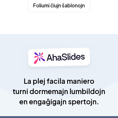
Foliumi ĉiujn ŝablonojn
La plej facila maniero
turni dormemajn lumbildojn
en engaĝigajn spertojn.