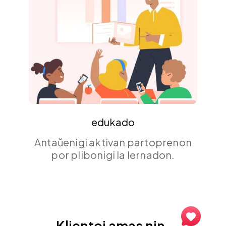
okazaĵo
Liveru neforgeseblajn eventojn
kun realtempa spektantaro-
interago.