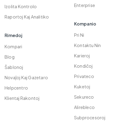
Planoj
Ŝpinilo
Enterprise
Izolita Kontrolo
Raportoj Kaj Analitiko
Kompanio
Pri Ni
Rimedoj
Kontaktu Nin
Kompari
Karieroj
Blog
Kondiĉoj
Ŝablonoj
Privateco
Novaĵoj Kaj Gazetaro
Kuketoj
Helpcentro
Sekureco
Klientaj Rakontoj
Alirebleco
Subprocesoroj