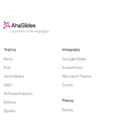
agadojn.
24 / 7 klienta subteno
Flekseblaj, pageblaj prezoj. Ĉiam farante
Helpdokumentado
pli ol necesas por helpi vin sukcesi.
Video lernilojn
Komunuma forumo
La potenco de engaĝiĝo
Trajtoj
Integraĵoj
Kvizo
Google Slides
Poll
PowerPoint
Vorto Nubo
Microsoft Teams
Q&A
Zoom
AI Prezentfaristo
Prezoj
Enketo