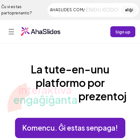
Ĉu vi estas
AHASLIDES.COM/
aliĝi
partoprenanto?
☰
Sign up
La tute-en-unu
platformo por
engaĝiĝanta
prezentoj
Komencu. Ĝi estas senpaga!