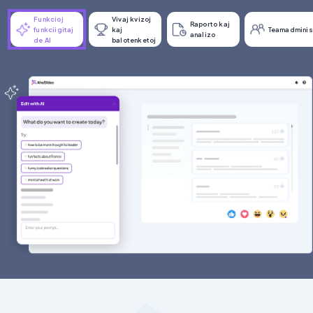
Funkcioj
Vivaj kvizoj
Raporto kaj
funkciigitaj
kaj
Teamadminis
analizo
de AI
balotenketoj