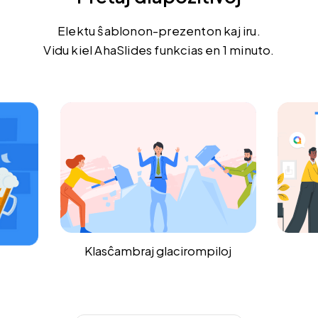
Elektu ŝablonon-prezenton kaj iru.
Vidu kiel AhaSlides funkcias en 1 minuto.
loj
Surŝipe