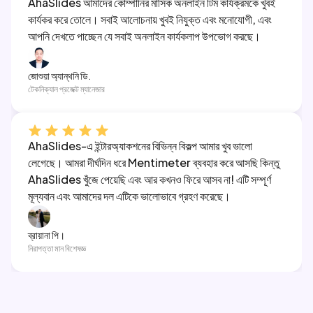
AhaSlides আমাদের কোম্পানির মাসিক অনলাইন টিম কার্যক্রমকে খুবই
কার্যকর করে তোলে। সবাই আলোচনায় খুবই নিযুক্ত এবং মনোযোগী, এবং
আপনি দেখতে পাচ্ছেন যে সবাই অনলাইন কার্যকলাপ উপভোগ করছে।
জোশুয়া অ্যান্থনি ডি.
টেকনিক্যাল প্রজেক্ট ম্যানেজার
AhaSlides-এ ইন্টারঅ্যাকশনের বিভিন্ন বিকল্প আমার খুব ভালো
লেগেছে। আমরা দীর্ঘদিন ধরে Mentimeter ব্যবহার করে আসছি কিন্তু
AhaSlides খুঁজে পেয়েছি এবং আর কখনও ফিরে আসব না! এটি সম্পূর্ণ
মূল্যবান এবং আমাদের দল এটিকে ভালোভাবে গ্রহণ করেছে।
ব্রায়ানা পি।
নিরাপত্তা মান বিশেষজ্ঞ