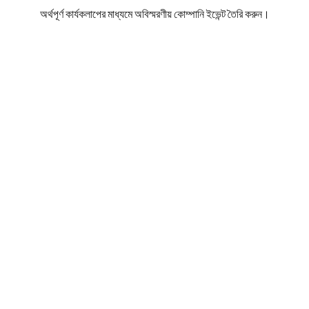
অর্থপূর্ণ কার্যকলাপের মাধ্যমে অবিস্মরণীয় কোম্পানি ইভেন্ট তৈরি করুন।
কেন আহস্লাইডস
টার্নওভার খরচ কমানো
হার্ভার্ড বিজনেস রিভিউয়ের গবেষণায় দেখা গেছে যে উচ্চ কর্মচারী
ব্যস্ততা টার্নওভার 65% হ্রাস করে।
উৎপাদনশীলতা বৃদ্ধি
গ্যালাপ গবেষণায় দেখা গেছে যে নিযুক্ত দলগুলি ৩৭% বেশি
উৎপাদনশীলতা দেখায়।
প্রতিযোগিতামূলক সুবিধা
অ্যাচিভার্সের ২০২৪ সালের গবেষণায় দেখা গেছে যে ৮৮% কর্মী
কর্পোরেট সংস্কৃতিকে গুরুত্বপূর্ণ বলে মনে করেন।