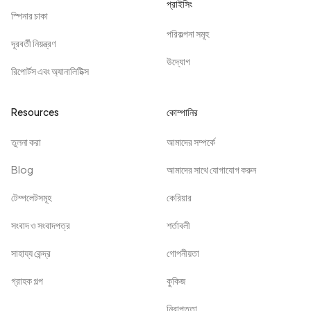
প্রাইসিং
স্পিনার চাকা
পরিকল্পনা সমূহ
দূরবর্তী নিয়ন্ত্রণ
উদ্যোগ
রিপোর্টস এবং অ্যানালিটিক্স
Resources
কোম্পানির
তুলনা করা
আমাদের সম্পর্কে
Blog
আমাদের সাথে যোগাযোগ করুন
টেম্পলেটসমূহ
কেরিয়ার
সংবাদ ও সংবাদপত্র
শর্তাবলী
সাহায্য কেন্দ্র
গোপনীয়তা
গ্রাহক গল্প
কুকিজ
নিরাপত্তা