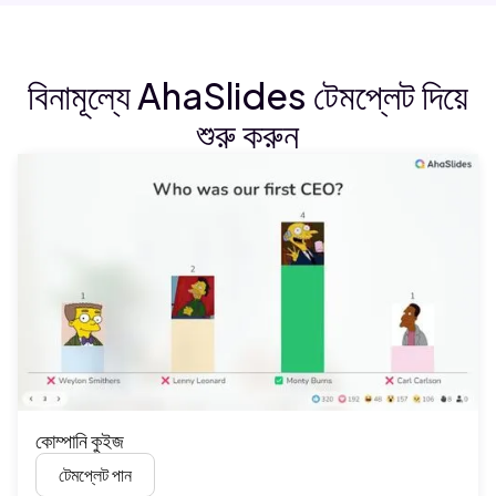
বিনামূল্যে AhaSlides টেমপ্লেট দিয়ে
শুরু করুন
কোম্পানি কুইজ
টেমপ্লেট পান