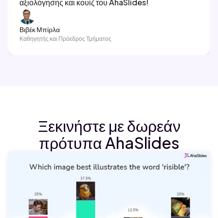
αξιολόγησης και κουίζ του AhaSlides!
Βιβέκ Μπίρλα
Καθηγητής και Πρόεδρος Τμήματος
Ξεκινήστε με δωρεάν
πρότυπα AhaSlides